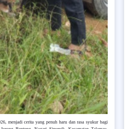
026, menjadi cerita yang penuh haru dan rasa syukur bagi
orong Benteng, Nagari Sinuruik, Kecamatan Talamau.