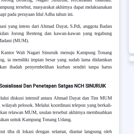
kampung tersebut, masyarakat akhirnya dapat melaksanakan
pi pada perayaan Idul Adha tahun ini.
nasi yang intens dari Ahmad Dayat, S.Pdi, anggota Badan
kilan Jorong Benteng dan kawan-kawan yang tegabung
 Madani (MUM).
i Kantor Wali Nagari Sinuruik menuju Kampung Tonang
ng, ia memiliki impian besar yang sudah lama diidamkan
akan ibadah penyembelihan kurban sendiri tanpa harus
osialisasi Dan Penetapan Satgas NCH SINURUIK
elalui diskusi intensif antara Ahmad Dayat dan Tim MUM
ilayah pelosok. Melalui koordinasi telepon yang berkali-
-rekan relawan MUM, usulan tersebut akhirnya membuahkan
okasikan untuk Kampung Tonang Udang.
t tiba di lokasi dengan selamat, diantar langsung oleh